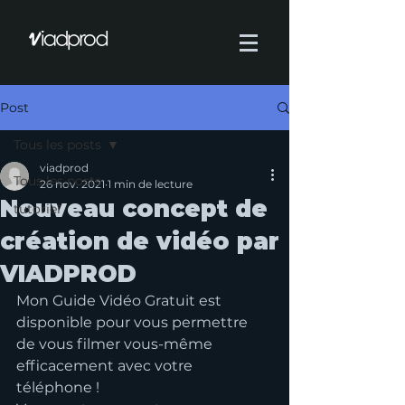
Post
Tous les posts
viadprod
Tous les posts
26 nov. 2021
1 min de lecture
Nouveau concept de
tutoriel
création de vidéo par
VIADPROD
Mon Guide Vidéo Gratuit est 
disponible pour vous permettre 
de vous filmer vous-même 
efficacement avec votre 
téléphone !