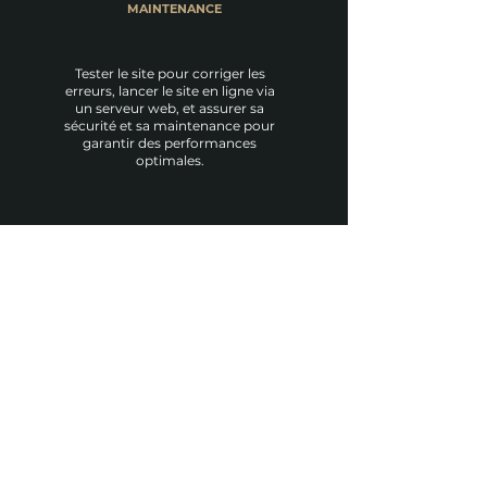
MAINTENANCE
Tester le site pour corriger les
erreurs, lancer le site en ligne via
un serveur web, et assurer sa
sécurité et sa maintenance pour
garantir des performances
optimales.
UN PROJET EN TÊTE ?
Prénom
Nom de famille
E-mail
Rédigez un message